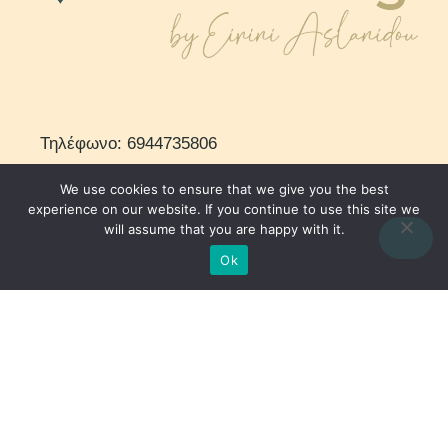
Τηλέφωνο: 6944735806
Email: irini.aslanidou@gmail.com
We use cookies to ensure that we give you the best
experience on our website. If you continue to use this site we
will assume that you are happy with it.
Ok
© 2023 – Becoming by Eirini Aslanidou. All Rights Reserved.
Created by webdragon.gr